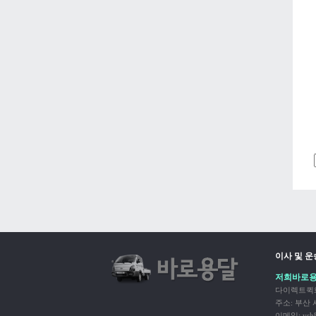
이사 및 
저희바로용
다이렉트퀵화
주소: 부산 사하
이메일: ysh8