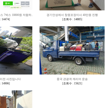
7박스 18800원 저렴하..
경기안성에서 창원포장이사 40만원 진행
 14474
]
[
조회수 : 14885
]
이전 사진입니다
중국 관광객 캐리어 운송
 14906
]
[
조회수 : 15621
]