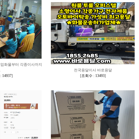
기업화물부터 각종이사까지
.
전국용달이사 바로용달
 14937
]
[
조회수 : 13493
]