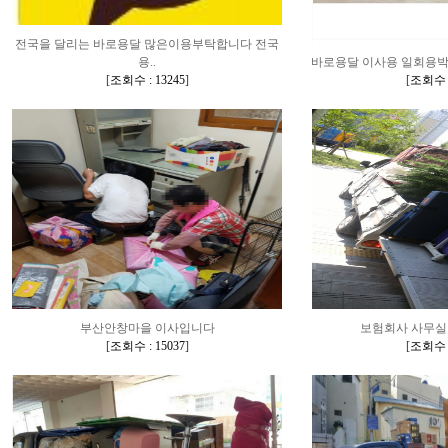
전국을 달리는 바로용달 많은이용부탁합니다 전국
용..
바로용달 이사용 일회용박스 
[
조회수 : 13245
]
[
조회수 :
부산안창마을 이사입니다
보험회사 사무실
[
조회수 : 15037
]
[
조회수 :