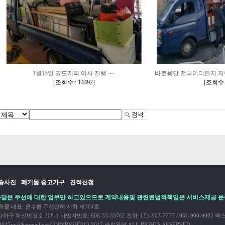
1월15일 영도지역 이사 진행 ~~
바로용달 전국어디든지 저
[
조회수 : 14492
]
[
조회수 :
운송사진
폐기물 중고가구
견적신청
달은 주선에 대한 업무만 하고있으므로 계약내용및 관련된법적책임은 서비스제공 운
물 대표: 윤수환 주선면허:사하 제364호
구 하신번영로 308-1 사업자번호: 606-33-33762 전화: 051-907-7777 / 051-900-9002 팩스: 
047yy@hanmail.net
COPYRIGHT(C) 2017 바로용달 ALL RIGHTS RESERVED.