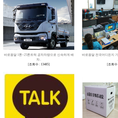
바로용달 1톤~25톤트럭 공차차량으로 신속하게 배
바로용달 전국어디든지 
차..
.
[
조회수 : 13485
]
[
조회수 :