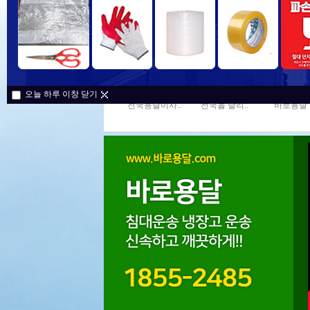
오늘 하루 이창 닫기
전국용달이사..
전국을 달리..
바로용달 1