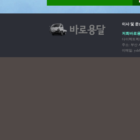
이사 및 
저희바로용
다이렉트퀵화
주소: 부산 사하
이메일: ysh8