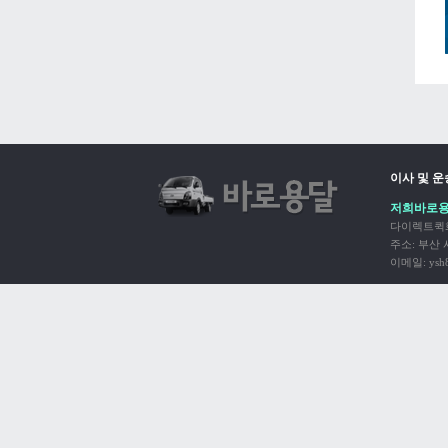
이사 및 
저희바로용
다이렉트퀵화
주소: 부산 사하
이메일: ysh8