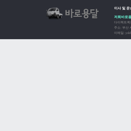
이사 및 
저희바로용
다이렉트퀵화
주소: 부산 사하
이메일: ysh8