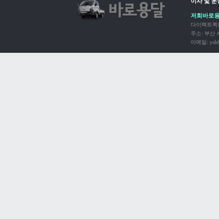
이사 및 
저희바로용
다이렉트퀵화
주소: 부산 사하
이메일: ysh8