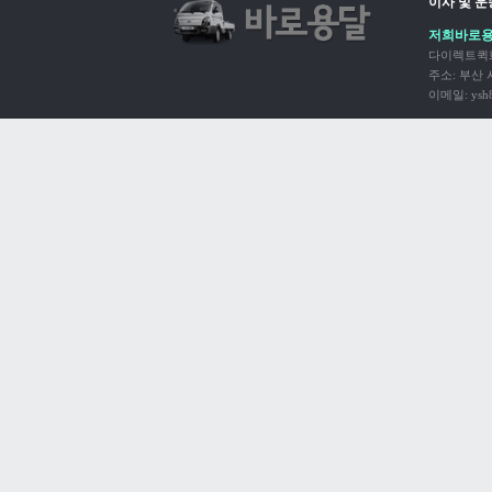
이사 및 
저희바로용
다이렉트퀵화
주소: 부산 사하
이메일: ysh8